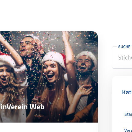
SUCHE
Kat
einVerein Web
Star
Ver