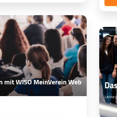
in mit WISO MeinVerein Web
Das
Lerne 