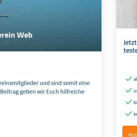
erein Web
Jetz
test
a
einsmitglieder und sind somit eine
u
Beitrag geben wir Euch hilfreiche
k
k
Kos