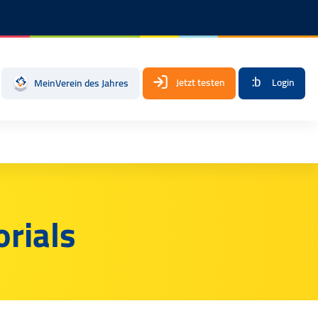
Jetzt testen
Login
MeinVerein des Jahres
rials