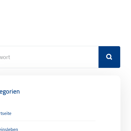
egorien
tseite
einsleben