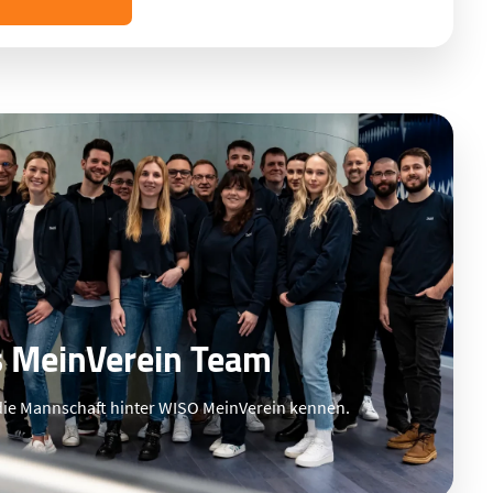
 MeinVerein Team
die Mannschaft hinter WISO MeinVerein kennen.