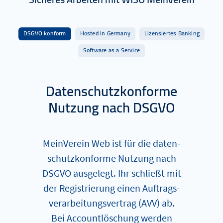
DSGVO konform
Hosted in Germany
Lizensiertes Banking
Software as a Service
Datenschutzkonforme
Nutzung nach DSGVO
MeinVerein Web ist für die da­ten­
schutz­kon­for­me Nutzung nach
DSGVO ausgelegt. Ihr schließt mit
der Re­­gis­trier­ung einen Auf­trags­
ver­ar­bei­tungs­ver­trag (AVV) ab.
Bei Account­lö­schung werden