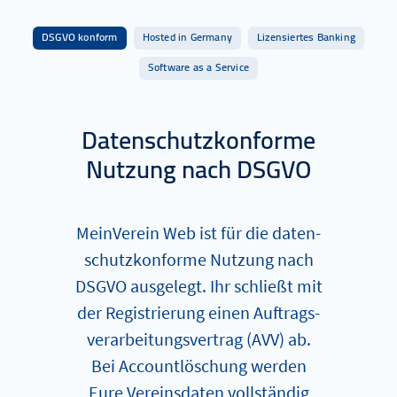
DSGVO konform
Hosted in Germany
Lizensiertes Banking
Software as a Service
Datenschutzkonforme
Nutzung nach DSGVO
MeinVerein Web ist für die da­ten­
schutz­kon­for­me Nutzung nach
DSGVO ausgelegt. Ihr schließt mit
der Re­­gis­trier­ung einen Auf­trags­
ver­ar­bei­tungs­ver­trag (AVV) ab.
Bei Account­lö­schung werden
Eure Vereinsdaten vollständig