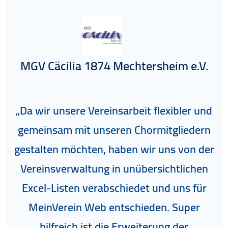
MGV Cäcilia 1874 Mechtersheim e.V.
„Da wir unsere Vereinsarbeit flexibler und
ge­mein­sam mit unseren Chormitgliedern
gestalten möchten, haben wir uns von der
S
Ver­eins­ver­waltung in unübersichtlichen
P
Excel-Listen verabschiedet und uns für
MeinVerein Web entschieden. Super
hilfreich ist die Erweiterung der