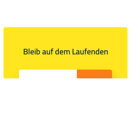
Bleib auf dem Laufenden
Newsletter
erhalten
Ja, ich möchte Informationen per Newsletter
an die angegebene E-Mail-Adresse erhalten.
Sie können Ihre Einwilligung jederzeit mit Wirkung für die
Zukunft widerrufen, indem Sie auf den Link zum