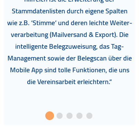
u
Stammdatenlisten durch eigene Spalten
wie z.B. ‘Stimme‘ und deren leichte Wei­ter­
S
verarbeitung (Mailversand & Export). Die
in­tel­li­gen­te Belegzuweisung, das Tag-
Management sowie der Belegscan über die
Mobile App sind tolle Funktionen, die uns
die Vereinsarbeit erleichtern.“