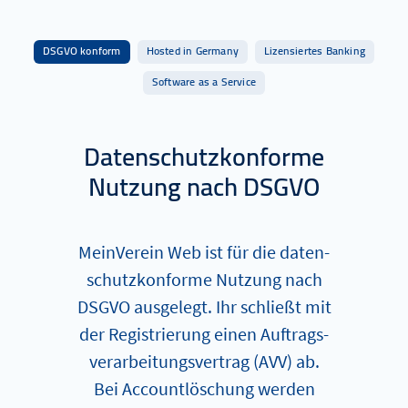
DSGVO konform
Hosted in Germany
Lizensiertes Banking
Software as a Service
Datenschutzkonforme
Nutzung nach DSGVO
MeinVerein Web ist für die da­ten­
schutz­kon­for­me Nutzung nach
DSGVO ausgelegt. Ihr schließt mit
der Re­­gis­trier­ung einen Auf­trags­
ver­ar­bei­tungs­ver­trag (AVV) ab.
Bei Account­lö­schung werden