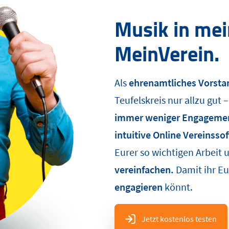
Musik in mei
MeinVerein.
Als
ehrenamtliches Vorsta
Teufelskreis nur allzu gut 
immer weniger Engageme
intuitive Online Vereinss
Eurer so wichtigen Arbeit 
vereinfachen.
Damit ihr E
engagieren
könnt.
Jetzt kostenlos testen