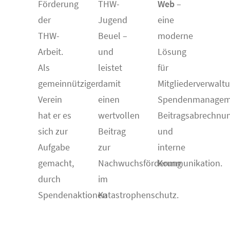
Förderung
THW-
Web
–
der
Jugend
eine
THW-
Beuel –
moderne
Arbeit.
und
Lösung
Als
leistet
für
gemeinnütziger
damit
Mitgliederverwalt
Verein
einen
Spendenmanagem
hat er es
wertvollen
Beitragsabrechnu
sich zur
Beitrag
und
Aufgabe
zur
interne
gemacht,
Nachwuchsförderung
Kommunikation.
durch
im
Spendenaktionen
Katastrophenschutz.