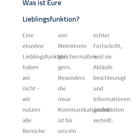
Was ist Eure
Lieblingsfunktion?
Eine
von
echter
einzelne
MeinVerein
Fortschritt,
Lieblingsfunktion
gleichermaßen
weil sie
haben
gern.
Abläufe
wir
Besonders
beschleunigt
nicht –
die
und
wir
neue
Informationen
nutzen
Kommunikationsfunktion
gezielt
alle
ist für
verteilt.
Bereiche
uns ein