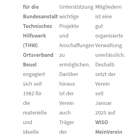
für die
Unterstützung
Mitgliedern
Bundesanstalt
wichtige
ist eine
Technisches
Projekte
gut
Hilfswerk
und
organisierte
(THW)
Anschaffungen
Verwaltung
Ortsverband
zu
unerlässlich.
Beuel
ermöglichen.
Deshalb
engagiert
Darüber
setzt der
sich seit
hinaus
Verein
1982 für
ist der
seit
die
Verein
Januar
materielle
auch
2025 auf
und
Träger
WISO
ideelle
der
MeinVerein