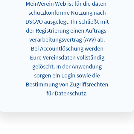
MeinVerein Web ist für die da­ten­
schutz­kon­for­me Nutzung nach
DSGVO ausgelegt. Ihr schließt mit
der Re­­gis­trier­ung einen Auf­trags­
ver­ar­bei­tungs­ver­trag (AVV) ab.
Bei Account­lö­schung werden
Eure Vereinsdaten vollständig
gelöscht. In der An­wen­dung
sorgen ein Login sowie die
Bestimmung von Zugriffsrechten
für Datenschutz.