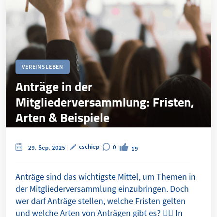
VEREINSLEBEN
Anträge in der
Mitgliederversammlung: Fristen,
Arten & Beispiele
cschiep
0
29. Sep. 2025
19
Anträge sind das wichtigste Mittel, um Themen in
der Mitgliederversammlung einzubringen. Doch
wer darf Anträge stellen, welche Fristen gelten
und welche Arten von Anträgen gibt es? 👉🏼 In